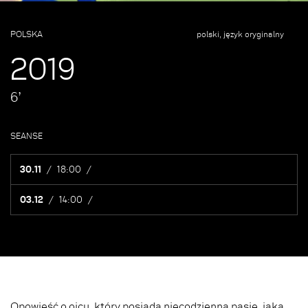
POLSKA
polski, język oryginalny
2019
6’
SEANSE
30.11
18:00
03.12
14:00
Opowieść o ojcu, który posiada niecodzienną pasję, jaką