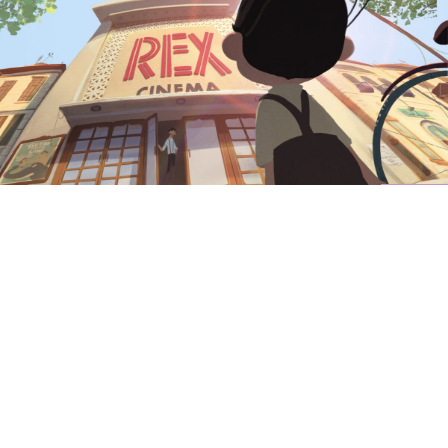
Ale Kino! Industry/Education Pro online
Partnerzy
BIP
Kontakt
od 8 lat
Kino Rex
2020, Izrael, Mayan Engelman, Eliran Peled